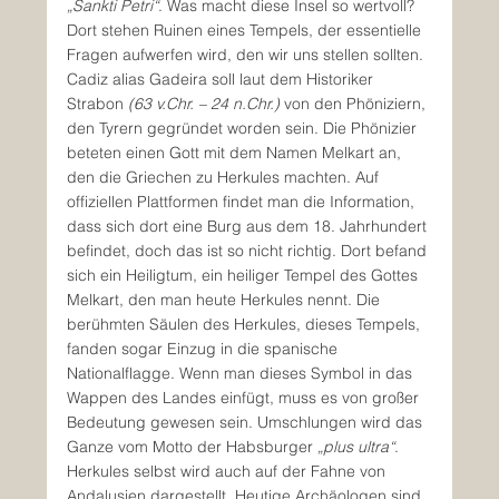
„Sankti Petri“
. Was macht diese Insel so wertvoll? 
Dort stehen Ruinen eines Tempels, der essentielle 
Fragen aufwerfen wird, den wir uns stellen sollten. 
Cadiz alias Gadeira soll laut dem Historiker 
Strabon 
(63 v.Chr. – 24 n.Chr.)
 von den Phöniziern, 
den Tyrern gegründet worden sein. Die Phönizier 
beteten einen Gott mit dem Namen Melkart an, 
den die Griechen zu Herkules machten. Auf 
offiziellen Plattformen findet man die Information, 
dass sich dort eine Burg aus dem 18. Jahrhundert 
befindet, doch das ist so nicht richtig. Dort befand 
sich ein Heiligtum, ein heiliger Tempel des Gottes 
Melkart, den man heute Herkules nennt. Die 
berühmten Säulen des Herkules, dieses Tempels, 
fanden sogar Einzug in die spanische 
Nationalflagge. Wenn man dieses Symbol in das 
Wappen des Landes einfügt, muss es von großer 
Bedeutung gewesen sein. Umschlungen wird das 
Ganze vom Motto der Habsburger 
„plus ultra“
. 
Herkules selbst wird auch auf der Fahne von 
Andalusien dargestellt. Heutige Archäologen sind 