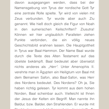
davon ausgegangen werden, dass bei der 
Namensgebung von Tyrus der nordische Gott Tyr 
eine zentrale Rolle spielte. Tyr wird von vielen mit 
Zeus verbunden. Tyr wurde aber auch Ziu 
genannt. Wie hieß doch gleich die Figur von Noah 
in den sumerischen Keilschriften? Ziusutra! 
Können wir hier unglaublich Parallelen ziehen 
Punkte verbinden, die ein völlig neues 
Geschichtsbild erahnen lassen. Die Hauptgottheit 
in Tyrus war Baal-Hammon. Der Name Baal wurde 
durch die Texte des Alten Testament auf das 
übelste bekämpft. Baal bedeutet aber übersetzt 
nichts anderes als 
„Herr“
. Unter Amenophis II. 
verehrte man in Ägypten ein Heiligtum von Baal mit 
dem Beinamen Safon, also Baal-Safon, was Herr 
des Nordens bedeutet. Des Nordens? Oh ja, Sie 
haben richtig gelesen. Tyr kommt aus dem hohen 
Norden, Baal scheinbar auch. Vielleicht ist Ihnen 
der Jesus der Kelten ein Begriff. Man nannte ihn 
Baldur, bzw. Balder, den Strahlenden. Er wurde mit 