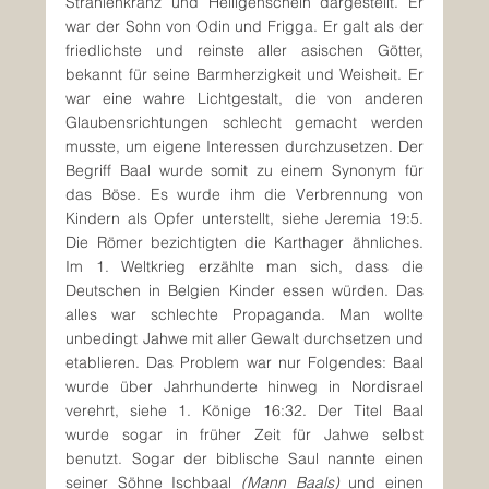
Strahlenkranz und Heiligenschein dargestellt. Er 
war der Sohn von Odin und Frigga. Er galt als der 
friedlichste und reinste aller asischen Götter, 
bekannt für seine Barmherzigkeit und Weisheit. Er 
war eine wahre Lichtgestalt, die von anderen 
Glaubensrichtungen schlecht gemacht werden 
musste, um eigene Interessen durchzusetzen. Der 
Begriff Baal wurde somit zu einem Synonym für 
das Böse. Es wurde ihm die Verbrennung von 
Kindern als Opfer unterstellt, siehe Jeremia 19:5. 
Die Römer bezichtigten die Karthager ähnliches. 
Im 1. Weltkrieg erzählte man sich, dass die 
Deutschen in Belgien Kinder essen würden. Das 
alles war schlechte Propaganda. Man wollte 
unbedingt Jahwe mit aller Gewalt durchsetzen und 
etablieren. Das Problem war nur Folgendes: Baal 
wurde über Jahrhunderte hinweg in Nordisrael 
verehrt, siehe 1. Könige 16:32. Der Titel Baal 
wurde sogar in früher Zeit für Jahwe selbst 
benutzt. Sogar der biblische Saul nannte einen 
seiner Söhne Ischbaal 
(Mann Baals)
 und einen 