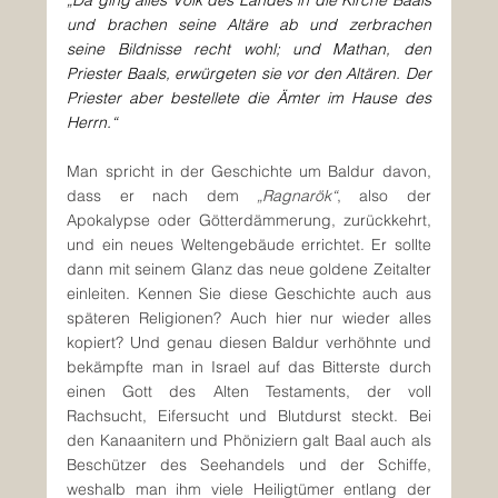
„Da ging alles Volk des Landes in die Kirche Baals 
und brachen seine Altäre ab und zerbrachen 
seine Bildnisse recht wohl; und Mathan, den 
Priester Baals, erwürgeten sie vor den Altären. Der 
Priester aber bestellete die Ämter im Hause des 
Herrn.“
Man spricht in der Geschichte um Baldur davon, 
dass er nach dem 
„Ragnarök“
, also der 
Apokalypse oder Götterdämmerung, zurückkehrt, 
und ein neues Weltengebäude errichtet. Er sollte 
dann mit seinem Glanz das neue goldene Zeitalter 
einleiten. Kennen Sie diese Geschichte auch aus 
späteren Religionen? Auch hier nur wieder alles 
kopiert? Und genau diesen Baldur verhöhnte und 
bekämpfte man in Israel auf das Bitterste durch 
einen Gott des Alten Testaments, der voll 
Rachsucht, Eifersucht und Blutdurst steckt. Bei 
den Kanaanitern und Phöniziern galt Baal auch als 
Beschützer des Seehandels und der Schiffe, 
weshalb man ihm viele Heiligtümer entlang der 