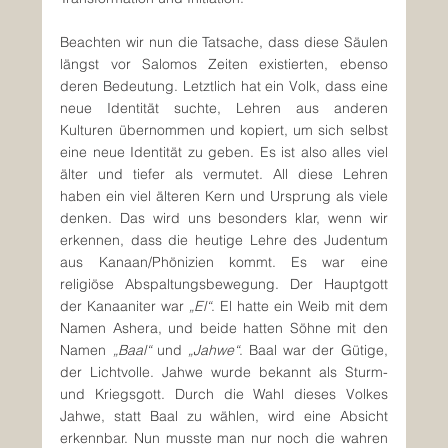
Beachten wir nun die Tatsache, dass diese Säulen 
längst vor Salomos Zeiten existierten, ebenso 
deren Bedeutung. Letztlich hat ein Volk, dass eine 
neue Identität suchte, Lehren aus anderen 
Kulturen übernommen und kopiert, um sich selbst 
eine neue Identität zu geben. Es ist also alles viel 
älter und tiefer als vermutet. All diese Lehren 
haben ein viel älteren Kern und Ursprung als viele 
denken. Das wird uns besonders klar, wenn wir 
erkennen, dass die heutige Lehre des Judentum 
aus Kanaan/Phönizien kommt. Es war eine 
religiöse Abspaltungsbewegung. Der Hauptgott 
der Kanaaniter war 
„El“
. El hatte ein Weib mit dem 
Namen Ashera, und beide hatten Söhne mit den 
Namen 
„Baal“
 und 
„Jahwe“
. Baal war der Gütige, 
der Lichtvolle. Jahwe wurde bekannt als Sturm- 
und Kriegsgott. Durch die Wahl dieses Volkes 
Jahwe, statt Baal zu wählen, wird eine Absicht 
erkennbar. Nun musste man nur noch die wahren 