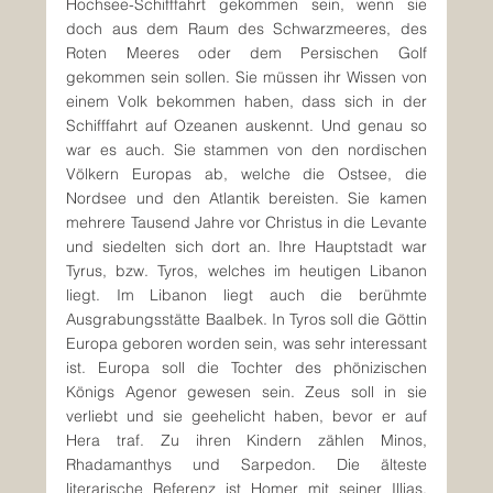
Hochsee-Schifffahrt gekommen sein, wenn sie 
doch aus dem Raum des Schwarzmeeres, des 
Roten Meeres oder dem Persischen Golf 
gekommen sein sollen. Sie müssen ihr Wissen von 
einem Volk bekommen haben, dass sich in der 
Schifffahrt auf Ozeanen auskennt. Und genau so 
war es auch. Sie stammen von den nordischen 
Völkern Europas ab, welche die Ostsee, die 
Nordsee und den Atlantik bereisten. Sie kamen 
mehrere Tausend Jahre vor Christus in die Levante 
und siedelten sich dort an. Ihre Hauptstadt war 
Tyrus, bzw. Tyros, welches im heutigen Libanon 
liegt. Im Libanon liegt auch die berühmte 
Ausgrabungsstätte Baalbek. In Tyros soll die Göttin 
Europa geboren worden sein, was sehr interessant 
ist. Europa soll die Tochter des phönizischen 
Königs Agenor gewesen sein. Zeus soll in sie 
verliebt und sie geehelicht haben, bevor er auf 
Hera traf. Zu ihren Kindern zählen Minos, 
Rhadamanthys und Sarpedon. Die älteste 
literarische Referenz ist Homer mit seiner Illias. 