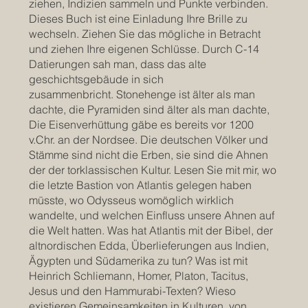
ziehen, Indizien sammeln und Punkte verbinden.
Dieses Buch ist eine Einladung Ihre Brille zu
wechseln. Ziehen Sie das mögliche in Betracht
und ziehen Ihre eigenen Schlüsse. Durch C-14
Datierungen sah man, dass das alte
geschichtsgebäude in sich
zusammenbricht. Stonehenge ist älter als man
dachte, die Pyramiden sind älter als man dachte,
Die Eisenverhüttung gäbe es bereits vor 1200
v.Chr. an der Nordsee. Die deutschen Völker und
Stämme sind nicht die Erben, sie sind die Ahnen
der der torklassischen Kultur. Lesen Sie mit mir, wo
die letzte Bastion von Atlantis gelegen haben
müsste, wo Odysseus womöglich wirklich
wandelte, und welchen Einfluss unsere Ahnen auf
die Welt hatten. Was hat Atlantis mit der Bibel, der
altnordischen Edda, Überlieferungen aus Indien,
Ägypten und Südamerika zu tun? Was ist mit
Heinrich Schliemann, Homer, Platon, Tacitus,
Jesus und den Hammurabi-Texten? Wieso
existieren Gemeinsamkeiten in Kulturen, von