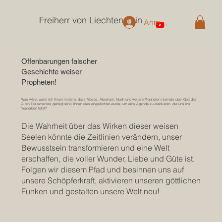
Freiherr von Liechtenstein
Anmelden
Offenbarungen falscher
Geschichte weiser
Propheten!
Was wäre, wenn ich Ihnen mitteile, dass Moses, Abraham, Noah und weitere Propheten niemals dem Gott des
Alten Testamentes gefolgt sind, ihnen dies angedichtet wurde, um eine Agenda zu etablieren, die uns ins
Verderben führt?
Die Wahrheit über das Wirken dieser weisen
Seelen könnte die Zeitlinien verändern, unser
Bewusstsein transformieren und eine Welt
erschaffen, die voller Wunder, Liebe und Güte ist.
Folgen wir diesem Pfad und besinnen uns auf
unsere Schöpferkraft, aktivieren unseren göttlichen
Funken und gestalten unsere Welt neu!